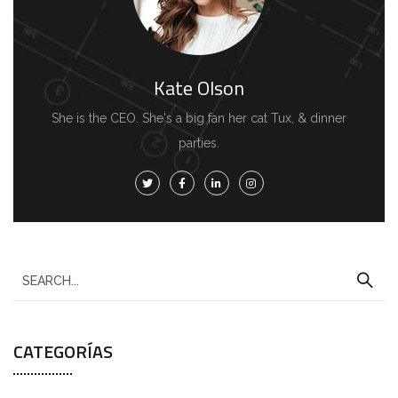
Kate Olson
She is the CEO. She's a big fan her cat Tux, & dinner
parties.
CATEGORÍAS